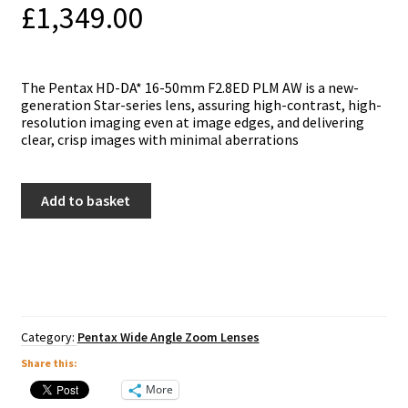
£
1,349.00
The Pentax HD-DA* 16-50mm F2.8ED PLM AW is a new-
generation Star-series lens, assuring high-contrast, high-
resolution imaging even at image edges, and delivering
clear, crisp images with minimal aberrations
Pentax
Add to basket
16-
50mm
HD
DA*
F2.8ED
PLM
AW
quantity
Category:
Pentax Wide Angle Zoom Lenses
Share this:
More