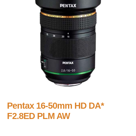
Pentax 16-50mm HD DA*
F2.8ED PLM AW