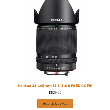
Pentax 28-105mm f3.5-5.6 D FA ED DC WR
£
629.00
Add to basket