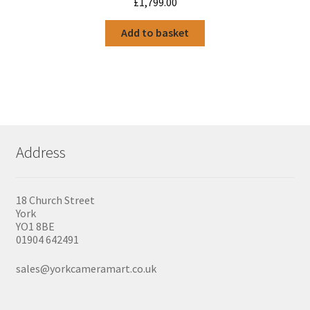
£
1,799.00
Add to basket
Address
18 Church Street
York
YO1 8BE
01904 642491
sales@yorkcameramart.co.uk