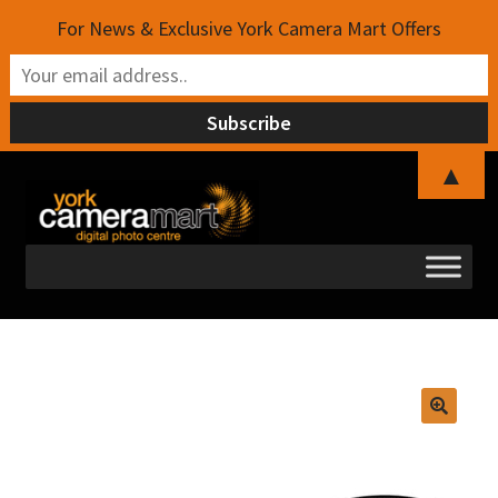
For News & Exclusive York Camera Mart Offers
▲
Skip
Skip
to
to
navigation
content