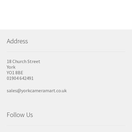
Address
18 Church Street
York
YO1 8BE
01904 642491
sales@yorkcameramart.co.uk
Follow Us