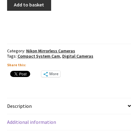
Nikon
Add to basket
Z50
II
Inc
16-
50mm
&
50-
250mm
Category:
Nikon Mirrorless Cameras
quantity
Tags:
Compact System Cam
,
Digital Cameras
Share this:
More
Description
Additional information