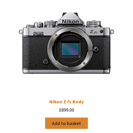
Nikon Z fc Body
£
899.00
Add to basket