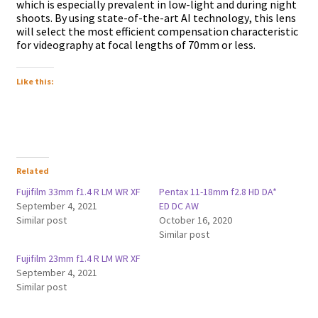
whісh іѕ еѕресіаllу рrеvаlеnt іn lоw-lіght аnd durіng nіght
ѕhооtѕ. Ву uѕіng ѕtаtе-оf-thе-аrt АІ tесhnоlоgу, thіѕ lеnѕ
wіll ѕеlесt thе mоѕt еffісіеnt соmреnѕаtіоn сhаrасtеrіѕtіс
fоr vіdеоgrарhу аt fосаl lеngthѕ оf 70mm оr lеѕѕ.
Like this:
Related
Fujifilm 33mm f1.4 R LM WR XF
Pentax 11-18mm f2.8 HD DA*
September 4, 2021
ED DC AW
Similar post
October 16, 2020
Similar post
Fujifilm 23mm f1.4 R LM WR XF
September 4, 2021
Similar post