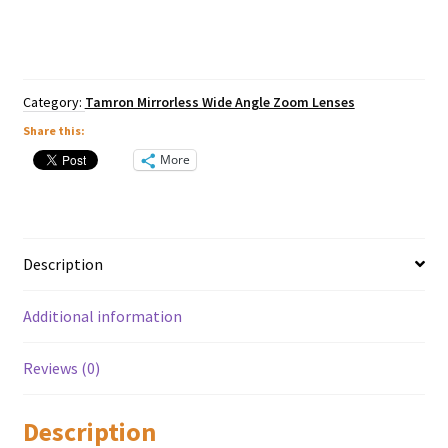
6.3
Di
III-
A
VC
Category:
Tamron Mirrorless Wide Angle Zoom Lenses
VXD
-
Share this:
Sony
More
E
Mount
quantity
Description
Additional information
Reviews (0)
Description