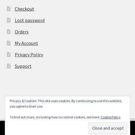
Checkout
Lost password
Orders
My Account
Privacy Policy
Support
Privacy & Cookies: This site uses cookies. By continuing to use this website,
© York Camera Mart 2026
you agree to their use.
.
To find out more, including how to control cookies, see here:
Cookie Policy
0
Search
Search