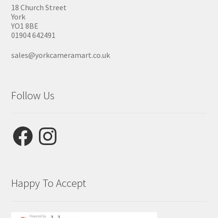
18 Church Street
York
YO1 8BE
01904 642491
sales@yorkcameramart.co.uk
Follow Us
Facebook
Instagram
Happy To Accept