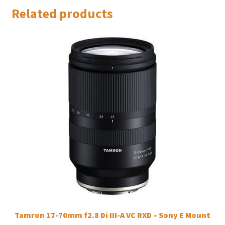
Related products
Tamron 17-70mm f2.8 Di III-A VC RXD – Sony E Mount