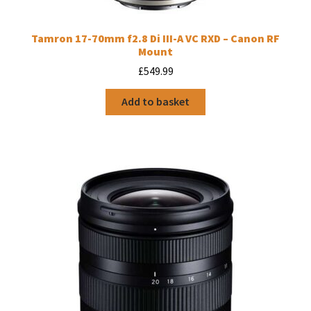
Tamron 17-70mm f2.8 Di III-A VC RXD – Canon RF
Mount
£
549.99
Add to basket