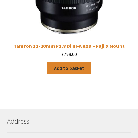
Tamron 11-20mm F2.8 Di III-A RXD – Fuji X Mount
£
799.00
Add to basket
Address